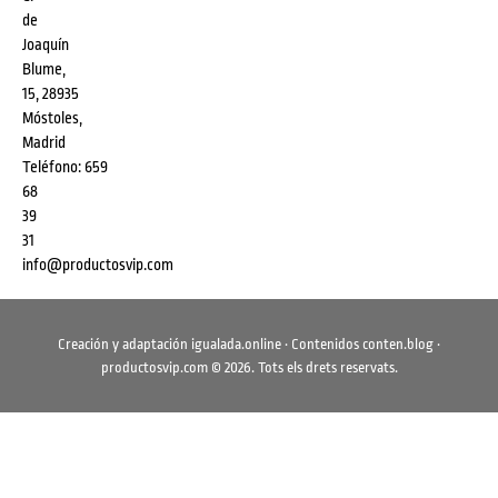
de
Joaquín
Blume,
15, 28935
Móstoles,
Madrid
Teléfono:
659
68
39
31
info@productosvip.com
Creación y adaptación
igualada.online
· Contenidos
conten.blog
·
productosvip.com
©
2026
. Tots els drets reservats.