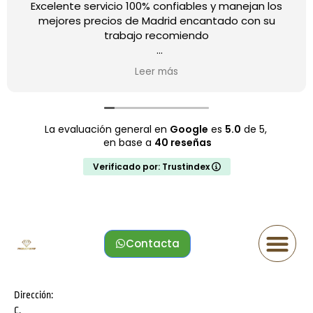
Excelente servicio 100% confiables y manejan los
mejores precios de Madrid encantado con su
trabajo recomiendo
Respuesta del propietario
Leer más
Buenos días Eduardo, mil gracias por tus palabras,
son muy importantes para nuestro crecimiento, te
deseamos lo mejor de este mundo para ti y para
tu bella familia, gracias por tratarnos tan bien.
La evaluación general en
Google
es
5.0
de 5,
en base a
40 reseñas
Verificado por: Trustindex
Contacta
Dirección:
C.