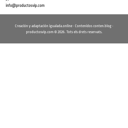
info@productosvip.com
Creación y adaptación
igualada.online
· Contenidos
conten.blog
·
productosvip.com
©
2026
. Tots els drets reservats.