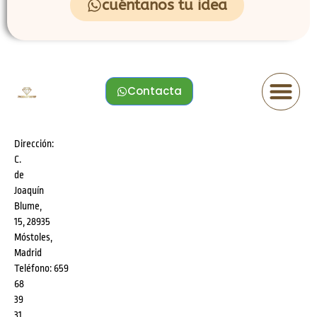
cuéntanos tu idea
Contacta
Dirección:
C.
de
Joaquín
Blume,
15, 28935
Móstoles,
Madrid
Teléfono:
659
68
39
31